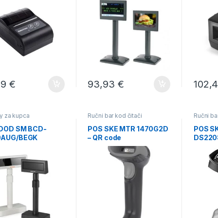
29
€
93,93
€
102,
y za kupca
Ručni bar kod čitači
Ručni ba
DOD SM BCD-
POS SKE MTR 1470G2D
POS S
0AUG/BEGK
– QR code
DS2208
STALA