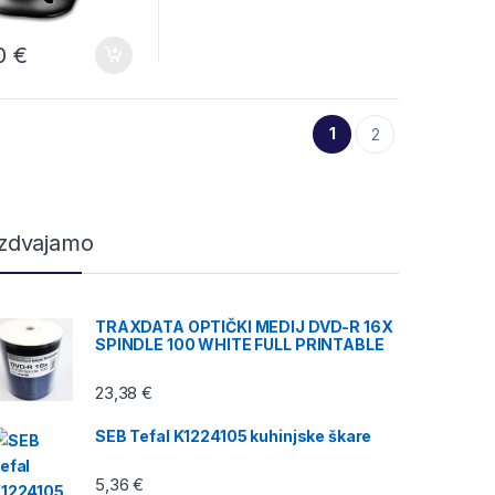
50
€
1
2
Izdvajamo
TRAXDATA OPTIČKI MEDIJ DVD-R 16X
SPINDLE 100 WHITE FULL PRINTABLE
23,38
€
SEB Tefal K1224105 kuhinjske škare
5,36
€