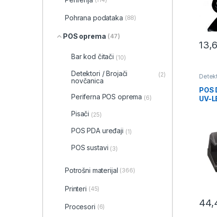
Pohrana podataka
(88)
POS oprema
(47)
13,
Bar kod čitači
(10)
Detektori / Brojači
(2)
Detek
novčanica
POS 
Periferna POS oprema
(6)
UV-L
Pisači
(25)
POS PDA uređaji
(1)
POS sustavi
(3)
Potrošni materijal
(366)
Printeri
(45)
44,
Procesori
(6)