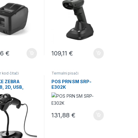
46
€
109,11
€
r kod čitači
Termalni pisači
KE ZEBRA
POS PRN SM SRP-
, 2D, USB,
E302K
K, B
131,88
€