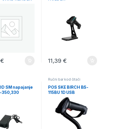
ttan
9
€
11,39
€
Ručni bar kod čitači
D SM napajanje
POS SKE BIRCH BS-
-350,330
115BU 1D USB