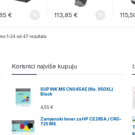
,85
€
113,85
€
115,
Poredano po cijeni: od niske do visoke
mo 1–24 od 47 rezultata
Korisnici najviše kupuju
SUP INK MS CN045AE (No. 950XL)
Black
4,55
€
Zamjenski toner za HP CE285A / CRG-
725 MS