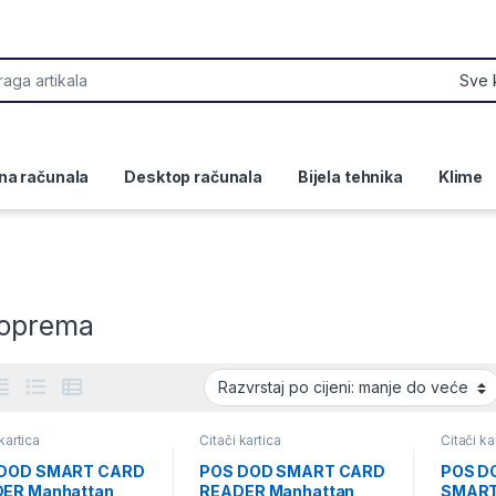
or:
na računala
Desktop računala
Bijela tehnika
Klime
oprema
kartica
Čitači kartica
Čitači ka
 DOD SMART CARD
POS DOD SMART CARD
POS D
ER Manhattan
READER Manhattan
SMART