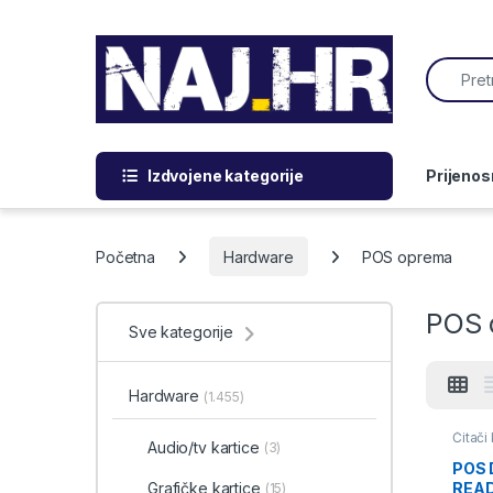
Skip to navigation
Skip to content
Search f
Izdvojene kategorije
Prijenos
Početna
Hardware
POS oprema
POS 
Sve kategorije
Hardware
(1.455)
Čitači 
Audio/tv kartice
(3)
POS
READ
Grafičke kartice
(15)