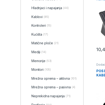
Hladnjaci i napajanja
(44)
Kablovi
(85)
Kontroleri
(15)
Kućišta
(17)
Matične ploče
(21)
10,
Mediji
(14)
Memorije
(53)
Dodac
Monitori
(105)
POS 
KABE
Mrežna oprema – aktivna
(101)
PRIN
R200
Mrežna oprema – pasivna
(4)
Neprekidna napajanja
(71)
Periferija
(114)