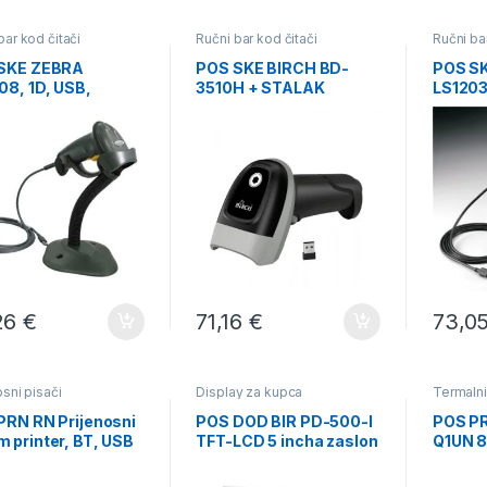
bar kod čitači
Ručni bar kod čitači
Ručni ba
SKE ZEBRA
POS SKE BIRCH BD-
POS S
08, 1D, USB,
3510H + STALAK
LS1203
LAK
STALA
26
€
71,16
€
73,0
osni pisači
Display za kupca
Termalni
PRN RN Prijenosni
POS DOD BIR PD-500-I
POS P
 printer, BT, USB
TFT-LCD 5 incha zaslon
Q1UN 8
za kupca
LAN