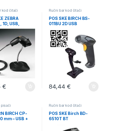
r kod čitači
Ručni bar kod čitači
KE ZEBRA
POS SKE BIRCH BS-
, 1D, USB,
011BU 2D USB
K
5
€
84,44
€
 pisači
Ručni bar kod čitači
RN BIRCH CP-
POS SKE Birch BD-
0 mm – USB +
6510T BT