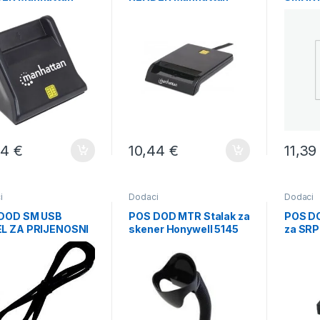
Manha
44
€
10,44
€
11,3
i
Dodaci
Dodaci
DOD SM USB
POS DOD MTR Stalak za
POS DO
L ZA PRIJENOSNI
skener Honywell 5145
za SRP
TER SPP-
II/R300/R400