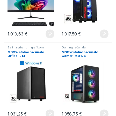
1.010,63
€
1.017,50
€
Sa integriranom grafikom
Gaming računala
MSGW stolno računalo
MSGW stolno računalo
Office i214
Gamer R5 a126
1.031,25
€
1.058,75
€