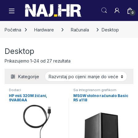
Skip to navigation
Skip to content
0
Početna
Hardware
Računala
Desktop
Desktop
Poredano po cijeni: od niske do 
Prikazujemo 1–24 od 27 rezultata
Kategorije
Dodaci
Sa integriranom grafikom
HP miš 320M žičani,
MSGW stolno računalo Basic
9VA80AA
R5 a118