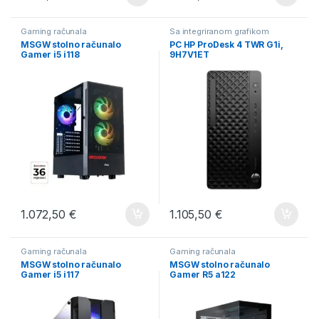
Gaming računala
Sa integriranom grafikom
MSGW stolno računalo
PC HP ProDesk 4 TWR G1i,
Gamer i5 i118
9H7V1ET
1.072,50
€
1.105,50
€
Gaming računala
Gaming računala
MSGW stolno računalo
MSGW stolno računalo
Gamer i5 i117
Gamer R5 a122