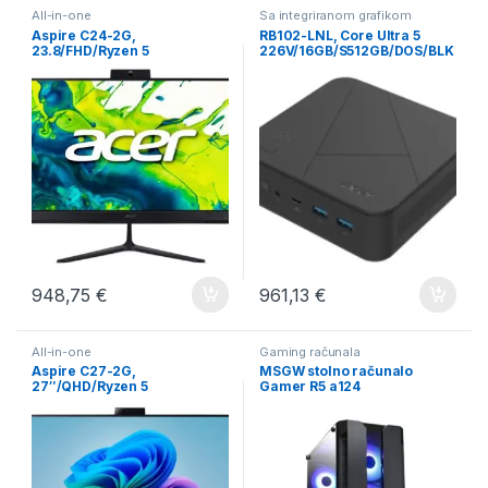
All-in-one
Sa integriranom grafikom
Aspire C24-2G,
RB102-LNL, Core Ultra 5
23.8/FHD/Ryzen 5
226V/16GB/S512GB/DOS/BLK
7430U/16GB/S512GB/DOS/BL
/2Y
K/2Y
948,75
€
961,13
€
All-in-one
Gaming računala
Aspire C27-2G,
MSGW stolno računalo
27″/QHD/Ryzen 5
Gamer R5 a124
7430U/16GB/S512GB/DOS/BL
K/2Y