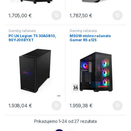
1.705,00
€
1.787,50
€
Gaming računala
Gaming računala
PC LN Legion T5 30AGB10,
MSGW stolno računalo
90YJ008YXT
Gamer R5 a125
1.938,04
€
1.959,38
€
Poredano po cijen
Prikazujemo 1–24 od 27 rezultata