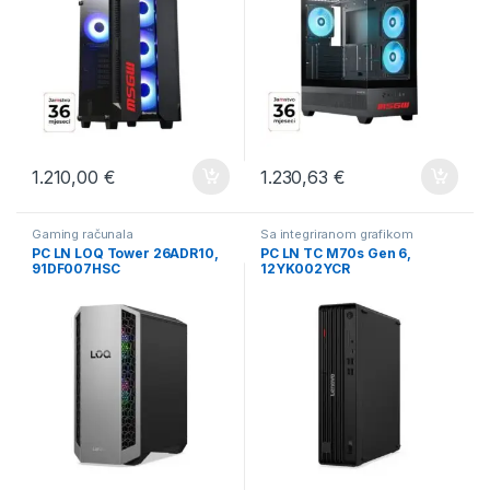
1.210,00
€
1.230,63
€
Gaming računala
Sa integriranom grafikom
PC LN LOQ Tower 26ADR10,
PC LN TC M70s Gen 6,
91DF007HSC
12YK002YCR