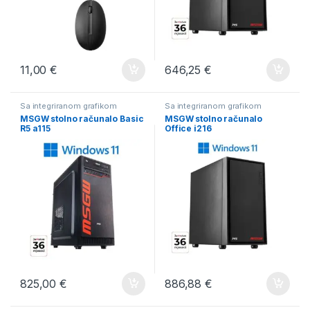
11,00
€
646,25
€
Sa integriranom grafikom
Sa integriranom grafikom
MSGW stolno računalo Basic
MSGW stolno računalo
R5 a115
Office i216
825,00
€
886,88
€