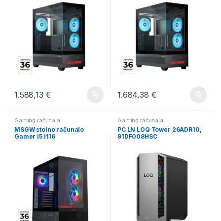
1.588,13
€
1.684,38
€
Gaming računala
Gaming računala
MSGW stolno računalo
PC LN LOQ Tower 26ADR10,
Gamer i5 i116
91DF008HSC