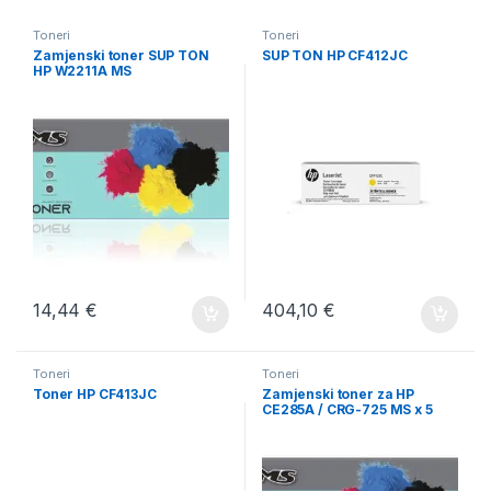
Toneri
Toneri
Zamjenski toner SUP TON
SUP TON HP CF412JC
HP W2211A MS
14,44
€
404,10
€
Toneri
Toneri
Toner HP CF413JC
Zamjenski toner za HP
CE285A / CRG-725 MS x 5
kom