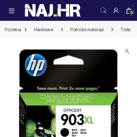
Skip to navigation
Skip to content
0
Početna
Hardware
Potrošni materijal
Tinte