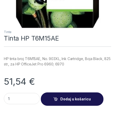
Tinte
Tinta HP T6M15AE
HP tinta broj T6M15AE, No. 903XL, Ink Cartridge, Boja Black, 825
str., za HP OfficeJet Pro 6960; 6970
51,54
€
Tinta HP T6M15AE quantity
Dodaj u košaricu