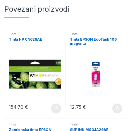
Povezani proizvodi
Tinte
Tinte
Tinta HP CN628AE
Tinta EPSON EcoTank 106
magenta
154,70
€
12,75
€
Tinte
Tinte
Zamjenska tinta EPSON
SUP INK MS 3JA29AE