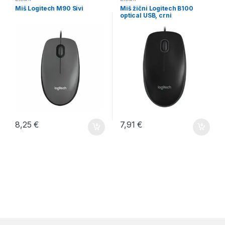
Miš Logitech M90 Sivi
Miš žični Logitech B100
optical USB, crni
8,25
€
7,91
€