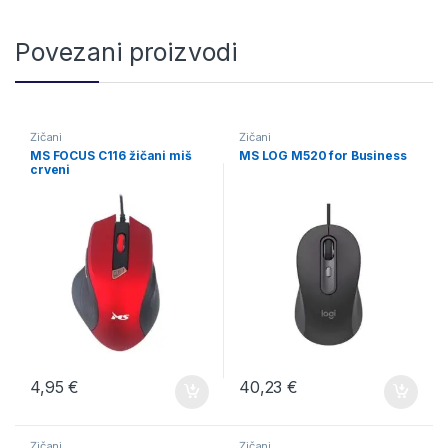
Povezani proizvodi
Žičani
Žičani
MS FOCUS C116 žičani miš
MS LOG M520 for Business
crveni
4,95
€
40,23
€
Žičani
Žičani