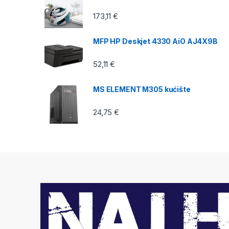
173,11
€
MFP HP Deskjet 4330 AiO AJ4X9B
52,11
€
MS ELEMENT M305 kućište
24,75
€