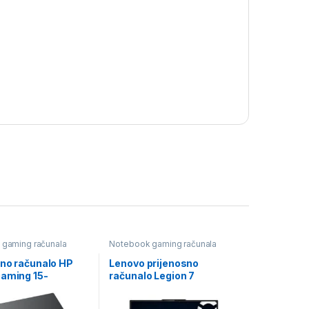
gaming računala
Notebook gaming računala
sno računalo HP
Lenovo prijenosno
Gaming 15-
računalo Legion 7
nmx, D8ZK6EA
16AGP11, 83Q8000TSC