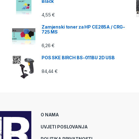
Black
4,55
€
Zamjenski toner za HP CE285A / CRG-
725 MS
6,26
€
POS SKE BIRCH BS-011BU 2D USB
84,44
€
O NAMA
UVJETI POSLOVANJA
POLITIKA PRIVATNOSTI