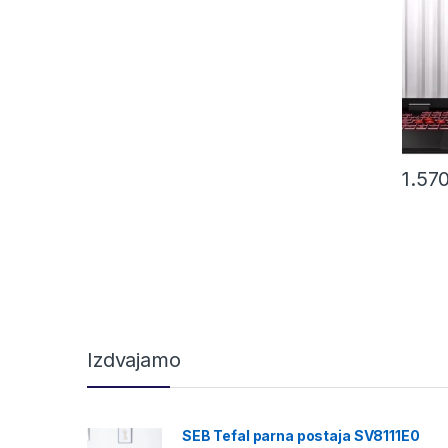
1.57
Izdvajamo
SEB Tefal parna postaja SV8111E0