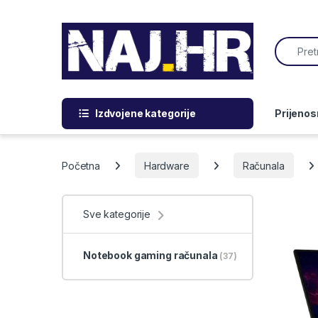
Skip to navigation
Skip to content
Search f
Izdvojene kategorije
Prijenos
Početna
Hardware
Računala
Sve kategorije
Notebook gaming računala
(37)