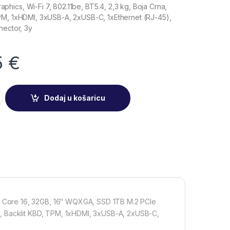
ics, Wi-Fi 7, 802.11be, BT5.4, 2,3 kg, Boja Crna,
PM, 1xHDMI, 3xUSB-A, 2xUSB-C, 1xEthernet (RJ-45),
nector, 3y
5
€
 računalo Legion Pro 5 16AFR10, 83F20046SC quantity
Dodaj u košaricu
 Core 16, 32GB, 16″ WQXGA, SSD 1TB M.2 PCIe
a, Backlit KBD, TPM, 1xHDMI, 3xUSB-A, 2xUSB-C,