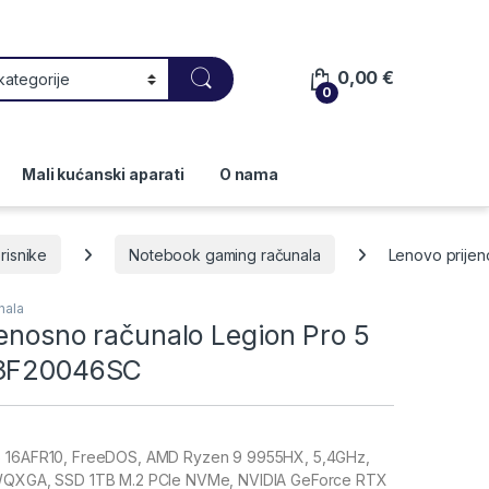
0,00
€
0
Mali kućanski aparati
O nama
risnike
Notebook gaming računala
Lenovo prijen
nala
enosno računalo Legion Pro 5
83F20046SC
5 16AFR10, FreeDOS, AMD Ryzen 9 9955HX, 5,4GHz,
 WQXGA, SSD 1TB M.2 PCIe NVMe, NVIDIA GeForce RTX