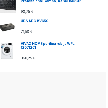
Professional Combo, 4X30H56802
90,75
€
UPS APC BV650I
71,50
€
VIVAX HOME perilica rublja WFL-
120712CI
360,25
€