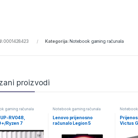
U:
0001428423
Kategorija:
Notebook gaming računala
zani proizvodi
k gaming računala
Notebook gaming računala
Notebook 
UP-RV048,
Lenovo prijenosno
Prijeno
D+/Ryzen 7
računalo Legion 5
Victus 
6GB/512GB/RTX507
15AGP11, 83Q6001JSC
fa2001
/DOS/GRY/2Y