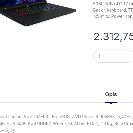
5060 8GB GDDR7 Graph
Backlit Keyboard, T
1xSlim tip Power con
2.312,7
Lenovo prijenosno
Opis
ovo Legion Pro 5 16AFR10, FreeDOS, AMD Ryzen 9 9955HX, 5,4GHz,
e, RTX 5060 8GB GDDR7, Wi-Fi 7, 802.11be, BT5.4, 2,3 kg, Boja Crn
J-45, 3y