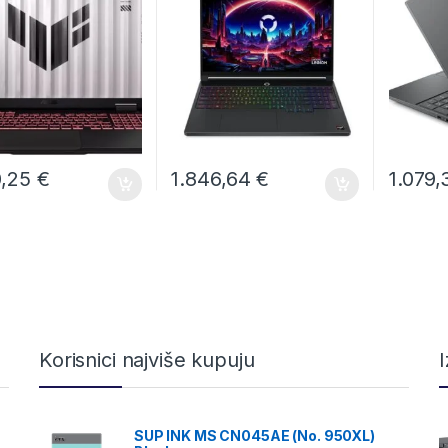
0,25
€
1.846,64
€
1.079
Korisnici najviše kupuju
SUP INK MS CN045AE (No. 950XL)