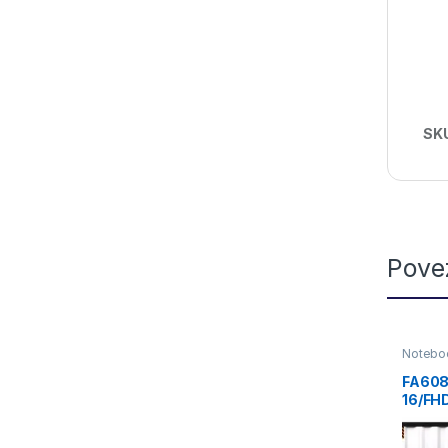
SK
Pove
Noteboo
FA608
16/FH
260/1
0-8GB