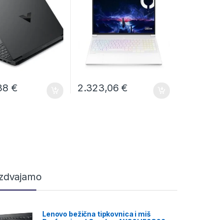
,38
€
2.323,06
€
Izdvajamo
Lenovo bežična tipkovnica i miš