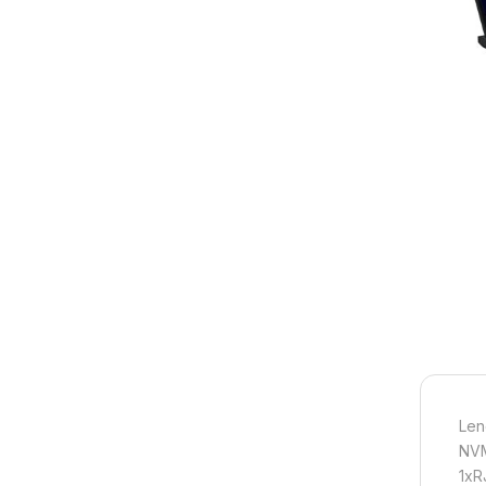
Len
NVM
1xR