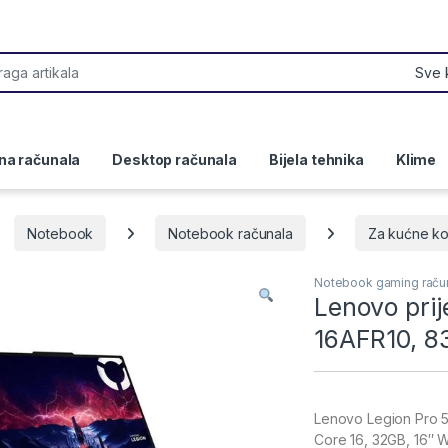
or:
na računala
Desktop računala
Bijela tehnika
Klime
Notebook
Notebook računala
Za kućne ko
Notebook gaming raču
Lenovo prij
16AFR10, 
Lenovo Legion Pro 
Core 16, 32GB, 16″