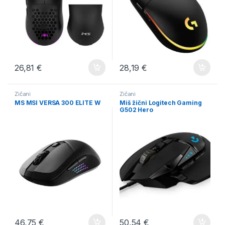
26,81
€
28,19
€
Žičani
Žičani
MS MSI VERSA 300 ELITE W
Miš žični Logitech Gaming
G502 Hero
46,75
€
50,54
€