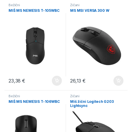
Bežični
Žičani
MIŠ MS NEMESIS T-105WBC
MS MSI VERSA 300 W
23,38
€
26,13
€
Bežični
Žičani
MIŠ MS NEMESIS T-106WBC
Miš žični Logitech G203
Lightsync