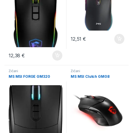
12,51
€
12,38
€
Žičani
Žičani
MS MSI FORGE GM320
MS MSI Clutch GM08