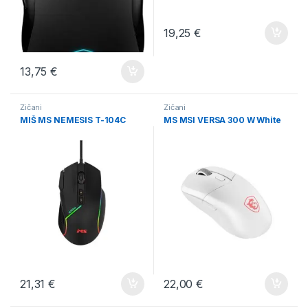
19,25
€
13,75
€
Žičani
Žičani
MIŠ MS NEMESIS T-104C
MS MSI VERSA 300 W White
21,31
€
22,00
€