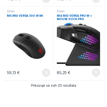
Žičani
Žičani
MS MSI VERSA 300 W 8K
Miš MSI VERSA PRO W +
MOUSE DOCK PRO
59,13
€
85,25
€
Poredano po cijeni:
Prikazuje se svih 20 rezultata