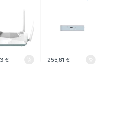
F518
43
€
255,61
€