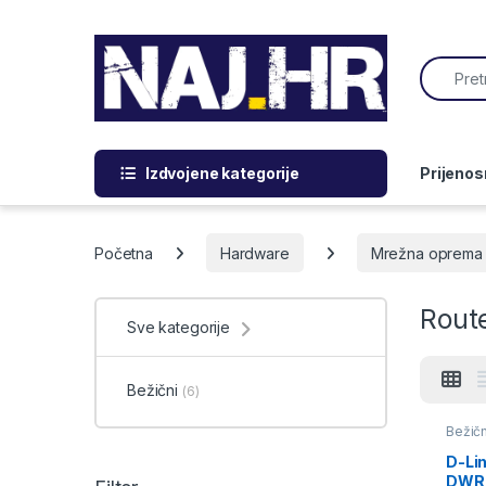
Skip to navigation
Skip to content
Search f
Izdvojene kategorije
Prijenos
Početna
Hardware
Mrežna oprema -
Rout
Sve kategorije
Bežični
(6)
Bežičn
D-Lin
DWR