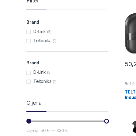
Filter
Brand
D-Link
(5)
Teltonika
(1)
Brand
50,
D-Link
(5)
Teltonika
(1)
Bežičn
TELT
Indus
Cijena
WiFi
Cijena:
50 €
—
330 €
Min cijena
Maks cijena