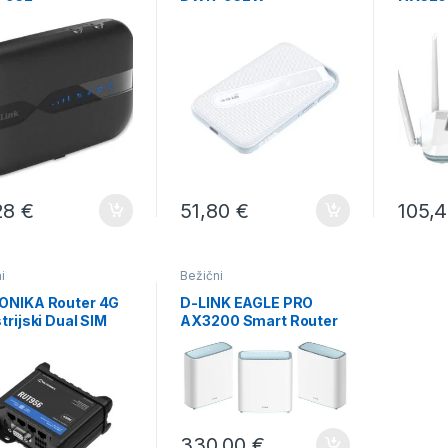
R32
28
€
51,80
€
105,
i
Bežični
ONIKA Router 4G
D-LINK EAGLE PRO
trijski Dual SIM
AX3200 Smart Router
 4x100Mb port
M32-3
330,00
€