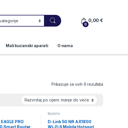
0,00
€
0
Mali kućanski aparati
O nama
Poredano po c
Prikazuje se svih 6 rezultata
Bežični
 EAGLE PRO
D-Link 5G NR AX1800
 Smart Router
Wi-Fi 6 Mobile Hotspot