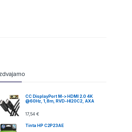
Izdvajamo
CC DisplayPort M-> HDMI 2.0 4K
@60Hz, 1,8m, RVD-HI20C2, AXA
17,54
€
Tinta HP C2P23AE