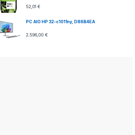
52,01
€
PC AIO HP 32-c1011ny, D86B4EA
2.596,00
€