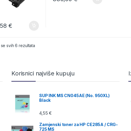
,58
€
Poredano po cijeni: od niske do visoke
 se svih 6 rezultata
Korisnici najviše kupuju
SUP INK MS CN045AE (No. 950XL)
Black
4,55
€
Zamjenski toner za HP CE285A / CRG-
725 MS