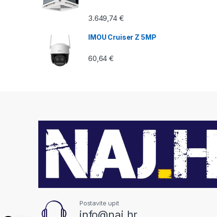
3.649,74
€
IMOU Cruiser Z 5MP
60,64
€
Postavite upit
info@naj.hr