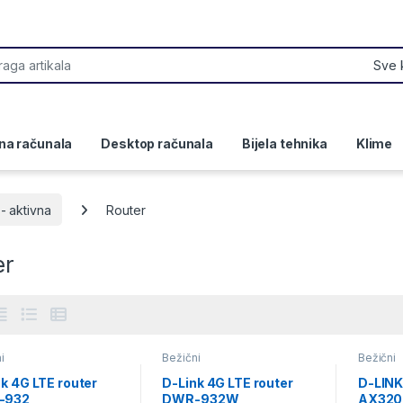
or:
na računala
Desktop računala
Bijela tehnika
Klime
 aktivna
Router
er
i
Bežični
Bežični
k 4G LTE router
D-Link 4G LTE router
D-LINK
-932
DWR-932W
AX3200